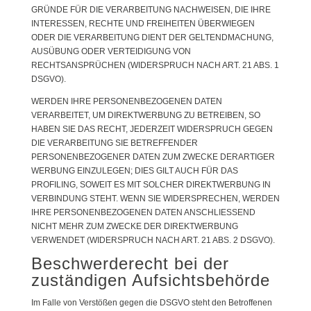
GRÜNDE FÜR DIE VERARBEITUNG NACHWEISEN, DIE IHRE
INTERESSEN, RECHTE UND FREIHEITEN ÜBERWIEGEN
ODER DIE VERARBEITUNG DIENT DER GELTENDMACHUNG,
AUSÜBUNG ODER VERTEIDIGUNG VON
RECHTSANSPRÜCHEN (WIDERSPRUCH NACH ART. 21 ABS. 1
DSGVO).
WERDEN IHRE PERSONENBEZOGENEN DATEN
VERARBEITET, UM DIREKTWERBUNG ZU BETREIBEN, SO
HABEN SIE DAS RECHT, JEDERZEIT WIDERSPRUCH GEGEN
DIE VERARBEITUNG SIE BETREFFENDER
PERSONENBEZOGENER DATEN ZUM ZWECKE DERARTIGER
WERBUNG EINZULEGEN; DIES GILT AUCH FÜR DAS
PROFILING, SOWEIT ES MIT SOLCHER DIREKTWERBUNG IN
VERBINDUNG STEHT. WENN SIE WIDERSPRECHEN, WERDEN
IHRE PERSONENBEZOGENEN DATEN ANSCHLIESSEND
NICHT MEHR ZUM ZWECKE DER DIREKTWERBUNG
VERWENDET (WIDERSPRUCH NACH ART. 21 ABS. 2 DSGVO).
Beschwerde­recht bei der
zuständigen Aufsichts­behörde
Im Falle von Verstößen gegen die DSGVO steht den Betroffenen