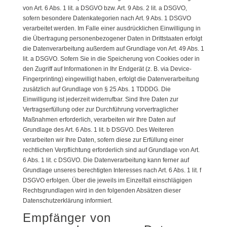
von Art. 6 Abs. 1 lit. a DSGVO bzw. Art. 9 Abs. 2 lit. a DSGVO,
sofern besondere Datenkategorien nach Art. 9 Abs. 1 DSGVO
verarbeitet werden. Im Falle einer ausdrücklichen Einwilligung in
die Übertragung personenbezogener Daten in Drittstaaten erfolgt
die Datenverarbeitung außerdem auf Grundlage von Art. 49 Abs. 1
lit. a DSGVO. Sofern Sie in die Speicherung von Cookies oder in
den Zugriff auf Informationen in Ihr Endgerät (z. B. via Device-
Fingerprinting) eingewilligt haben, erfolgt die Datenverarbeitung
zusätzlich auf Grundlage von § 25 Abs. 1 TDDDG. Die
Einwilligung ist jederzeit widerrufbar. Sind Ihre Daten zur
Vertragserfüllung oder zur Durchführung vorvertraglicher
Maßnahmen erforderlich, verarbeiten wir Ihre Daten auf
Grundlage des Art. 6 Abs. 1 lit. b DSGVO. Des Weiteren
verarbeiten wir Ihre Daten, sofern diese zur Erfüllung einer
rechtlichen Verpflichtung erforderlich sind auf Grundlage von Art.
6 Abs. 1 lit. c DSGVO. Die Datenverarbeitung kann ferner auf
Grundlage unseres berechtigten Interesses nach Art. 6 Abs. 1 lit. f
DSGVO erfolgen. Über die jeweils im Einzelfall einschlägigen
Rechtsgrundlagen wird in den folgenden Absätzen dieser
Datenschutzerklärung informiert.
Empfänger von