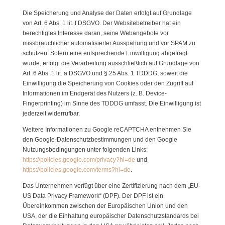
Die Speicherung und Analyse der Daten erfolgt auf Grundlage
von Art. 6 Abs. 1 lit. f DSGVO. Der Websitebetreiber hat ein
berechtigtes Interesse daran, seine Webangebote vor
missbräuchlicher automatisierter Ausspähung und vor SPAM zu
schützen. Sofern eine entsprechende Einwilligung abgefragt
wurde, erfolgt die Verarbeitung ausschließlich auf Grundlage von
Art. 6 Abs. 1 lit. a DSGVO und § 25 Abs. 1 TDDDG, soweit die
Einwilligung die Speicherung von Cookies oder den Zugriff auf
Informationen im Endgerät des Nutzers (z. B. Device-
Fingerprinting) im Sinne des TDDDG umfasst. Die Einwilligung ist
jederzeit widerrufbar.
Weitere Informationen zu Google reCAPTCHA entnehmen Sie
den Google-Datenschutzbestimmungen und den Google
Nutzungsbedingungen unter folgenden Links:
https://policies.google.com/privacy?hl=de
und
https://policies.google.com/terms?hl=de
.
Das Unternehmen verfügt über eine Zertifizierung nach dem „EU-
US Data Privacy Framework“ (DPF). Der DPF ist ein
Übereinkommen zwischen der Europäischen Union und den
USA, der die Einhaltung europäischer Datenschutzstandards bei