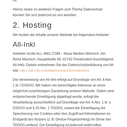
zu.
Hierzu sowie zu weiteren Fragen zum Thema Datenschutz
können Sie sich jederzeit an uns wenden.
2. Hosting
Wir hosten die Inhalte unserer Website bei folgendem Anbieter:
All-Inkl
Anbieter ist die ALL-INKL.COM – Neue Medien Münnich, Inh.
René Münnich, Hauptstraße 68, 02742 Friedersdorf (nachfolgend
All-Inkl). Details entnehmen Sie der Datenschutzerklärung von All-
Inkl:
https://all-inkl.com/datenschutzinformationen/
.
Die Verwendung von All-Inkl erfolgt auf Grundlage von Art. 6 Abs.
1 lit. f DSGVO. Wir haben ein berechtigtes Interesse an einer
möglichst zuverlässigen Darstellung unserer Website. Sofern eine
entsprechende Einwilligung abgefragt wurde, erfolgt die
Verarbeitung ausschließlich auf Grundlage von Art. 6 Abs. 1 lit. a
DSGVO und § 25 Abs. 1 TDDDG, soweit die Einwilligung die
Speicherung von Cookies oder den Zugriff auf Informationen im
Endgerät des Nutzers (z. B. Device-Fingerprinting) im Sinne des
TDDDG umfasst. Die Einwilligung ist jederzeit widerrufbar.