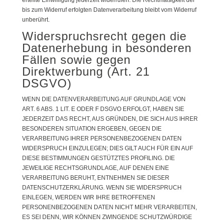
erteilte Einwilligung jederzeit widerrufen. Die Rechtmäßigkeit der
bis zum Widerruf erfolgten Datenverarbeitung bleibt vom Widerruf
unberührt.
Widerspruchsrecht gegen die
Datenerhebung in besonderen
Fällen sowie gegen
Direktwerbung (Art. 21
DSGVO)
WENN DIE DATENVERARBEITUNG AUF GRUNDLAGE VON
ART. 6 ABS. 1 LIT. E ODER F DSGVO ERFOLGT, HABEN SIE
JEDERZEIT DAS RECHT, AUS GRÜNDEN, DIE SICH AUS IHRER
BESONDEREN SITUATION ERGEBEN, GEGEN DIE
VERARBEITUNG IHRER PERSONENBEZOGENEN DATEN
WIDERSPRUCH EINZULEGEN; DIES GILT AUCH FÜR EIN AUF
DIESE BESTIMMUNGEN GESTÜTZTES PROFILING. DIE
JEWEILIGE RECHTSGRUNDLAGE, AUF DENEN EINE
VERARBEITUNG BERUHT, ENTNEHMEN SIE DIESER
DATENSCHUTZERKLÄRUNG. WENN SIE WIDERSPRUCH
EINLEGEN, WERDEN WIR IHRE BETROFFENEN
PERSONENBEZOGENEN DATEN NICHT MEHR VERARBEITEN,
ES SEI DENN, WIR KÖNNEN ZWINGENDE SCHUTZWÜRDIGE